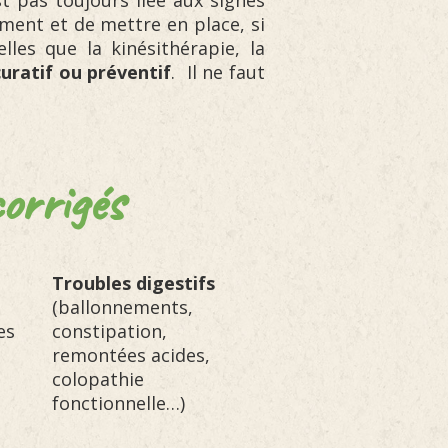
t pas toujours liée aux signes
ement et de mettre en place, si
les que la kinésithérapie, la
curatif ou préventif
. Il ne faut
orrigés
Troubles digestifs
(ballonnements,
es
constipation,
remontées acides,
colopathie
fonctionnelle…)