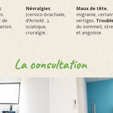
s
Névralgies
Maux de tête
,
es
(cervico-brachiale,
migraine, certai
t de
d’Arnold…),
vertiges.
Troubl
ation,
sciatique,
du sommeil, stre
cruralgie…
et angoisse.
La consultation