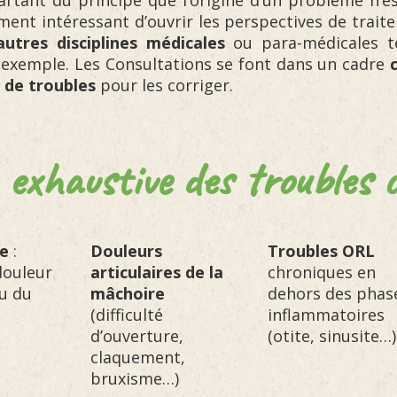
rtant du principe que l’origine d’un problème n’es
lement intéressant d’ouvrir les perspectives de trait
autres disciplines médicales
ou para-médicales tel
r exemple. Les Consultations se font dans un cadre
 de troubles
pour les corriger.
 exhaustive des troubles c
le
:
Douleurs
Troubles ORL
douleur
articulaires de la
chroniques en
ou du
mâchoire
dehors des phas
(difficulté
inflammatoires
d’ouverture,
(otite, sinusite…)
claquement,
bruxisme…)