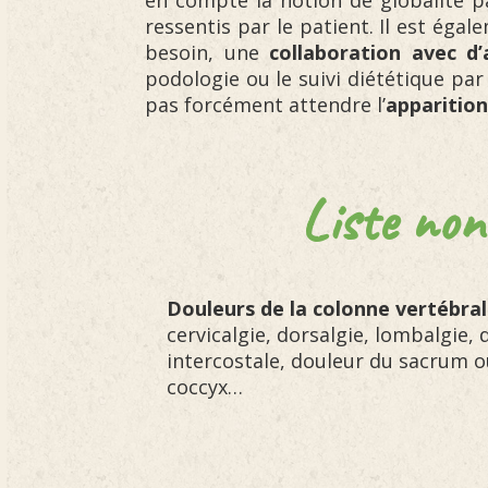
en compte la notion de globalité pa
ressentis par le patient. Il est éga
besoin, une
collaboration avec d’
podologie ou le suivi diététique pa
pas forcément attendre l’
apparition
Liste non
Douleurs de la colonne vertébra
cervicalgie, dorsalgie, lombalgie, 
intercostale, douleur du sacrum 
coccyx…